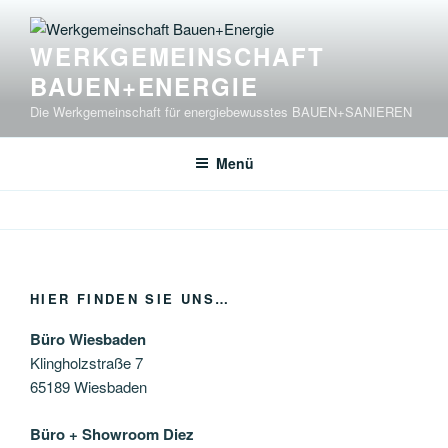
Zum
Inhalt
WERKGEMEINSCHAFT
springen
BAUEN+ENERGIE
Die Werkgemeinschaft für energiebewusstes BAUEN+SANIEREN
Menü
HIER FINDEN SIE UNS…
Büro Wiesbaden
Klingholzstraße 7
65189 Wiesbaden
Büro + Showroom Diez