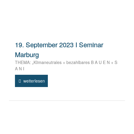
19. September 2023 I Seminar
Marburg
THEMA: „Klimaneutrales + bezahlbares B A U E N + S
A N I
weiterlesen