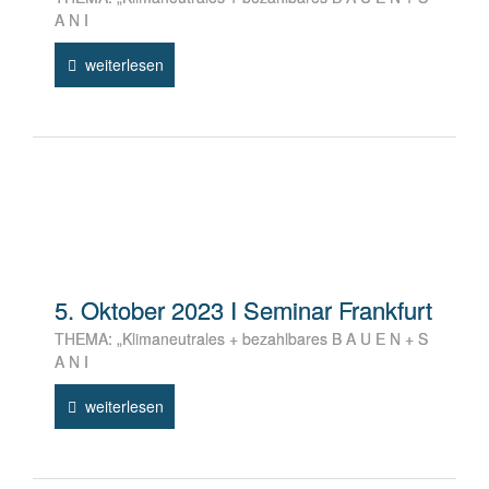
A N I
weiterlesen
5. Oktober 2023 I Seminar Frankfurt
THEMA: „Klimaneutrales + bezahlbares B A U E N + S
A N I
weiterlesen