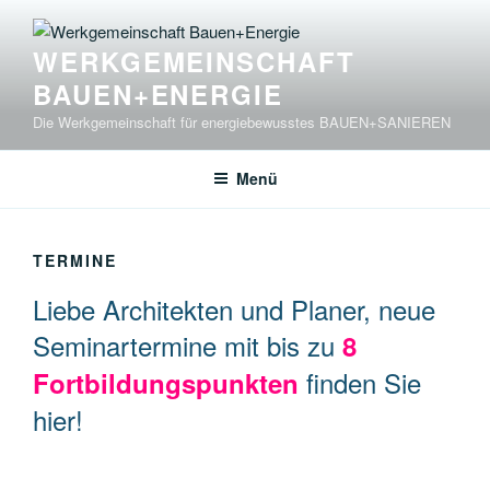
Zum
Inhalt
WERKGEMEINSCHAFT
springen
BAUEN+ENERGIE
Die Werkgemeinschaft für energiebewusstes BAUEN+SANIEREN
Menü
TERMINE
Liebe Architekten und Planer, neue
Seminartermine mit bis zu
8
finden Sie
Fortbildungspunkten
hier!