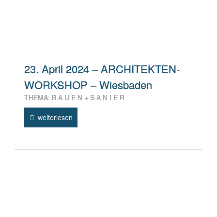
23. April 2024 – ARCHITEKTEN-
WORKSHOP – Wiesbaden
THEMA: B A U E N + S A N I E R
weiterlesen