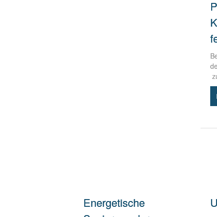
P
K
f
Be
de
z
Energetische
U