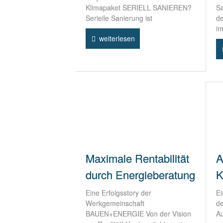
Klimapaket SERIELL SANIEREN?
Sa
Serielle Sanierung ist
de
i
weiterlesen
Maximale Rentabilität
A
durch Energieberatung
K
Eine Erfolgsstory der
Ei
Werkgemeinschaft
de
BAUEN+ENERGIE Von der Vision
Au