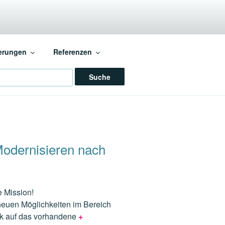
ERGIE
erungen
Referenzen
ch
odernisieren nach
e Mission!
euen Möglichkeiten im Bereich
ick auf das vorhandene
+