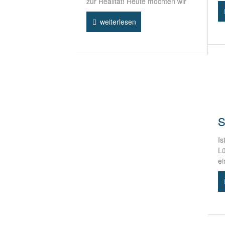
zur Realität! Heute möchten wir
weiterlesen
S
Is
L
ei