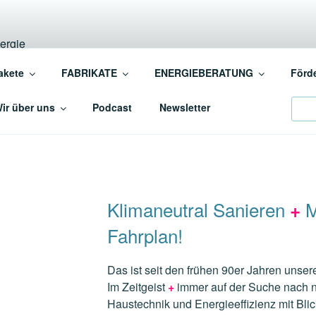
INSCHAFT BAUEN+EN
akete
FABRIKATE
ENERGIEBERATUNG
Förd
ergiebewusstes BAUEN+SANIEREN
Sear
ir über uns
Podcast
Newsletter
Klimaneutral Sanieren
M
+
Fahrplan!
Das ist seit den frühen 90er Jahren unser
Im Zeitgeist
+
immer auf der Suche nach n
Haustechnik und Energieeffizienz mit Bl