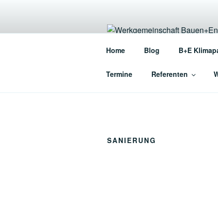
Zum
Inhalt
springen
WERKGEME
Home
Blog
B+E Klimap
Die Werkgemeinschaft für en
Termine
Referenten
W
SANIERUNG