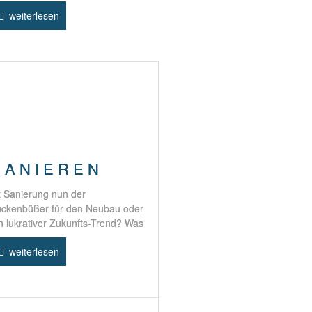
weiterlesen
 A N I E R E N
t Sanierung nun der
ückenbüßer für den Neubau oder
n lukrativer Zukunfts-Trend? Was
weiterlesen