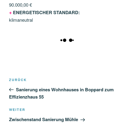
90.000,00 €
+
ENERGETISCHER STANDARD:
klimaneutral
Beitragsnavigation
Vorheriger
ZURÜCK
Beitrag
Sanierung eines Wohnhauses in Boppard zum
Effizienzhaus 55
Nächster
WEITER
Beitrag
Zwischenstand Sanierung Mühle