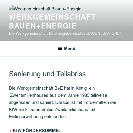
Zum
Inhalt
WERKGEMEINSCHAFT
springen
BAUEN+ENERGIE
Die Werkgemeinschaft für energiebewusstes BAUEN+SANIEREN
Menü
Sanierung und Teilabriss
Die Werkgemeinschaft B+E hat in Kettig ein
Zweifamilienhauses aus dem Jahre 1983 teilweise
abgerissen und saniert. Daraus ist mit Fördermitteln der
KfW ein klimaneutrales Zweifamilienhaus mit
Einliegerwohnung entstanden.
+
KfW FÖRDERSUMME: