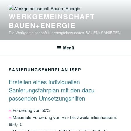
Zum
Inhalt
WERKGEMEINSCHAFT
springen
BAUEN+ENERGIE
Die Werkgemeinschaft für energiebewusstes BAUEN+SANIEREN
Menü
SANIERUNGSFAHRPLAN ISFP
Erstellen eines individuellen
Sanierungsfahrplan mit den dazu
passenden Umsetzungshilfen
+
Förderung von 50%
+
Maximale Förderung von Ein- bis Zweifamilienhäusern:
650,- €