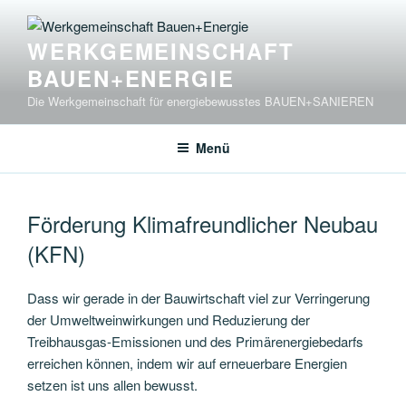
Zum
Inhalt
WERKGEMEINSCHAFT
springen
BAUEN+ENERGIE
Die Werkgemeinschaft für energiebewusstes BAUEN+SANIEREN
Menü
Förderung Klimafreundlicher Neubau
(KFN)
Dass wir gerade in der Bauwirtschaft viel zur Verringerung
der Umweltweinwirkungen und Reduzierung der
Treibhausgas-Emissionen und des Primärenergiebedarfs
erreichen können, indem wir auf erneuerbare Energien
setzen ist uns allen bewusst.