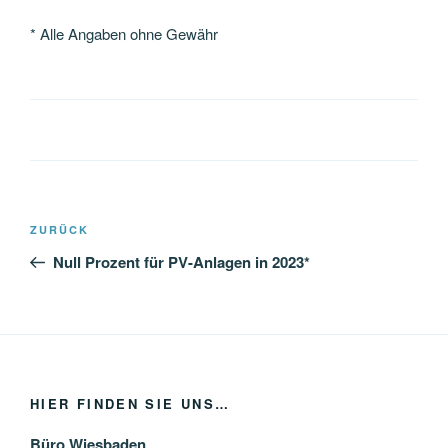
* Alle Angaben ohne Gewähr
Beitragsnavigation
Vorheriger
ZURÜCK
Beitrag
Null Prozent für PV-Anlagen in 2023*
HIER FINDEN SIE UNS…
Büro Wiesbaden