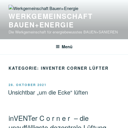
Zum
Inhalt
WERKGEMEINSCHAFT
springen
BAUEN+ENERGIE
Die Werkgemeinschaft für energiebewusstes BAUEN+SANIEREN
Menü
KATEGORIE:
INVENTER CORNER LÜFTER
VERÖFFENTLICHT
28. OKTOBER 2021
AM
Unsichtbar „um die Ecke“ lüften
inVENTer C o r n e r – die
unauffälligste dezentrale Lüftung