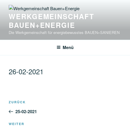
Zum
Inhalt
WERKGEMEINSCHAFT
springen
BAUEN+ENERGIE
Die Werkgemeinschaft für energiebewusstes BAUEN+SANIEREN
Menü
26-02-2021
Beitragsnavigation
Vorheriger
ZURÜCK
Beitrag
25-02-2021
Nächster
WEITER