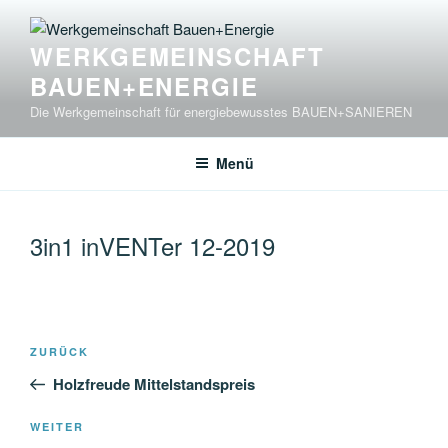
Zum
Inhalt
WERKGEMEINSCHAFT
springen
BAUEN+ENERGIE
Die Werkgemeinschaft für energiebewusstes BAUEN+SANIEREN
Menü
3in1 inVENTer 12-2019
Beitragsnavigation
Vorheriger
ZURÜCK
Beitrag
Holzfreude Mittelstandspreis
Nächster
WEITER