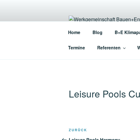
Zum
Inhalt
springen
WERKGEME
Home
Blog
B+E Klimap
Die Werkgemeinschaft für en
Termine
Referenten
W
Leisure Pools C
Beitragsnavigation
Vorheriger
ZURÜCK
Beitrag
Leisure Pools Harmony