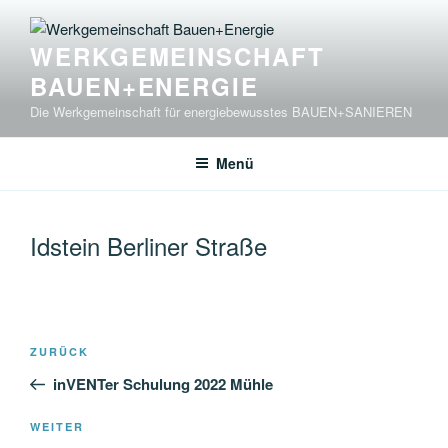
Zum
Inhalt
WERKGEMEINSCHAFT
springen
BAUEN+ENERGIE
Die Werkgemeinschaft für energiebewusstes BAUEN+SANIEREN
Menü
Idstein Berliner Straße
Beitragsnavigation
Vorheriger
ZURÜCK
Beitrag
inVENTer Schulung 2022 Mühle
Nächster
WEITER