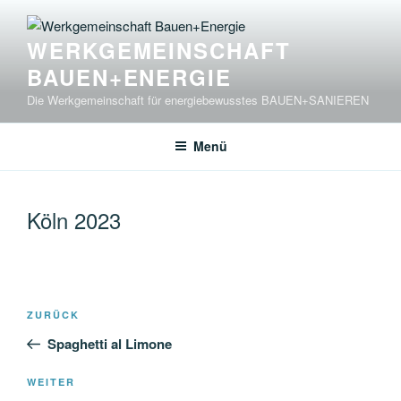
Zum
Inhalt
WERKGEMEINSCHAFT
springen
BAUEN+ENERGIE
Die Werkgemeinschaft für energiebewusstes BAUEN+SANIEREN
Menü
Köln 2023
Beitragsnavigation
Vorheriger
ZURÜCK
Beitrag
Spaghetti al Limone
Nächster
WEITER