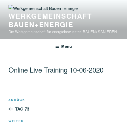
Zum
Inhalt
WERKGEMEINSCHAFT
springen
BAUEN+ENERGIE
Die Werkgemeinschaft für energiebewusstes BAUEN+SANIEREN
Menü
Online Live Training 10-06-2020
Beitragsnavigation
Vorheriger
ZURÜCK
Beitrag
TAG 73
Nächster
WEITER