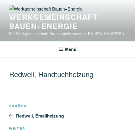
Zum
Inhalt
WERKGEMEINSCHAFT
springen
BAUEN+ENERGIE
Die Werkgemeinschaft für energiebewusstes BAUEN+SANIEREN
Menü
Redwell, Handtuchheizung
Beitragsnavigation
Vorheriger
ZURÜCK
Beitrag
Redwell, Emailheizung
Nächster
WEITER