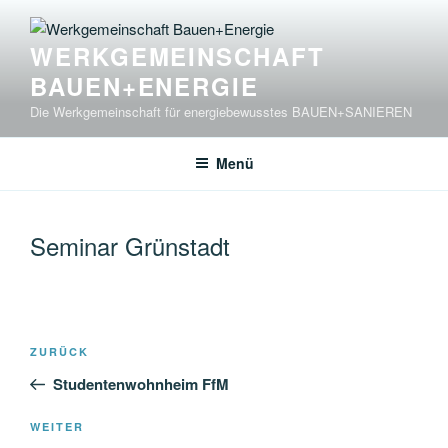
Zum
Inhalt
WERKGEMEINSCHAFT
springen
BAUEN+ENERGIE
Die Werkgemeinschaft für energiebewusstes BAUEN+SANIEREN
Menü
Seminar Grünstadt
Beitragsnavigation
Vorheriger
ZURÜCK
Beitrag
Studentenwohnheim FfM
Nächster
WEITER