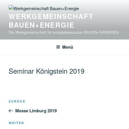
Zum
Inhalt
WERKGEMEINSCHAFT
springen
BAUEN+ENERGIE
Die Werkgemeinschaft für energiebewusstes BAUEN+SANIEREN
Menü
Seminar Königstein 2019
Beitragsnavigation
Vorheriger
ZURÜCK
Beitrag
Messe Limburg 2019
Nächster
WEITER