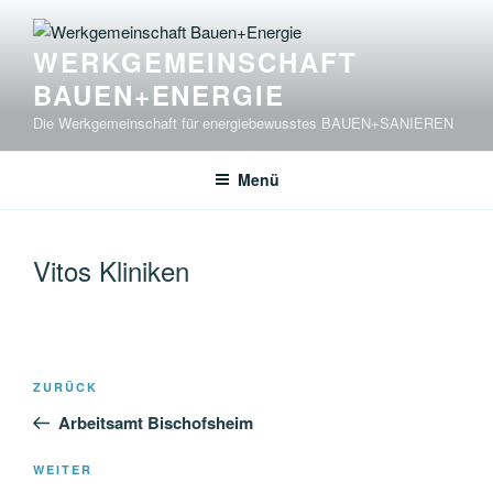
Zum
Inhalt
WERKGEMEINSCHAFT
springen
BAUEN+ENERGIE
Die Werkgemeinschaft für energiebewusstes BAUEN+SANIEREN
Menü
Vitos Kliniken
Beitragsnavigation
Vorheriger
ZURÜCK
Beitrag
Arbeitsamt Bischofsheim
Nächster
WEITER