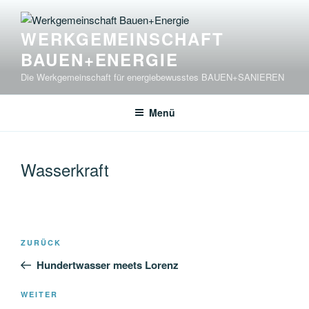
Zum
Inhalt
WERKGEMEINSCHAFT
springen
BAUEN+ENERGIE
Die Werkgemeinschaft für energiebewusstes BAUEN+SANIEREN
Menü
Wasserkraft
Beitragsnavigation
Vorheriger
ZURÜCK
Beitrag
Hundertwasser meets Lorenz
Nächster
WEITER