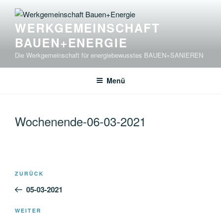
Zum
Inhalt
WERKGEMEINSCHAFT
springen
BAUEN+ENERGIE
Die Werkgemeinschaft für energiebewusstes BAUEN+SANIEREN
Menü
Wochenende-06-03-2021
Beitragsnavigation
Vorheriger
ZURÜCK
Beitrag
05-03-2021
Nächster
WEITER