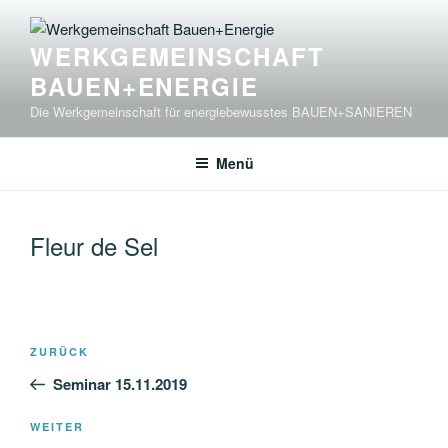
Zum
Inhalt
WERKGEMEINSCHAFT
springen
BAUEN+ENERGIE
Die Werkgemeinschaft für energiebewusstes BAUEN+SANIEREN
Menü
Fleur de Sel
Beitragsnavigation
Vorheriger
ZURÜCK
Beitrag
Seminar 15.11.2019
Nächster
WEITER