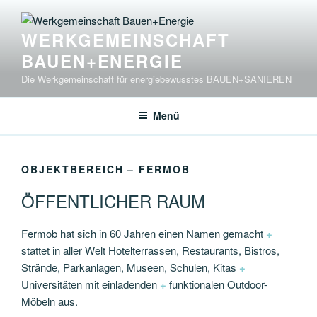
Zum
Inhalt
WERKGEMEINSCHAFT
springen
BAUEN+ENERGIE
Die Werkgemeinschaft für energiebewusstes BAUEN+SANIEREN
Menü
OBJEKTBEREICH – FERMOB
ÖFFENTLICHER RAUM
Fermob hat sich in 60 Jahren einen Namen gemacht
+
stattet in aller Welt Hotelterrassen, Restaurants, Bistros,
Strände, Parkanlagen, Museen, Schulen, Kitas
+
Universitäten mit einladenden
+
funktionalen Outdoor-
Möbeln aus.