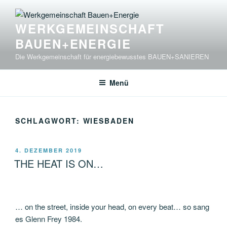
Zum
Inhalt
WERKGEMEINSCHAFT
springen
BAUEN+ENERGIE
Die Werkgemeinschaft für energiebewusstes BAUEN+SANIEREN
Menü
SCHLAGWORT:
WIESBADEN
VERÖFFENTLICHT
4. DEZEMBER 2019
AM
THE HEAT IS ON…
… on the street, inside your head, on every beat… so sang
es Glenn Frey 1984.