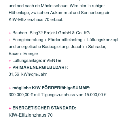
und ned nach de Mädle schaue! Wird hier in ruhiger
Höhenlage, zwischen Aukammtal und Sonnenberg ein
KfW-Effizienzhaus 70 erbaut.
+
Bauherr:
Bing72 Projekt GmbH & Co. KG
+
Energieberatung + Fördermittelantrag + Lüftungskonzept
und energetische Baubegleitung:
Joachim Schrader
,
Bauen+Energie
+
Lüftungsanlage:
inVENTer
+
PRIMÄRENERGIEBEDARF:
31,56 kWh/qm/Jahr
+
mögliche
KfW FÖRDER
fähige
SUMME:
300.000,00 € mit Tilgungszuschuss von 15.000,00 €
+
ENERGETISCHER STANDARD:
KfW-Effizienzhaus 70