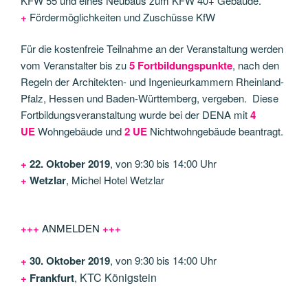
KFW 55 und eines Neubaus zum KFW 40+ Gebäude.
+
Fördermöglichkeiten und Zuschüsse KfW
Für die kostenfreie Teilnahme an der Veranstaltung werden
vom Veranstalter bis zu
5 Fortbildungspunkte
, nach den
Regeln der Architekten- und Ingenieurkammern Rheinland-
Pfalz, Hessen und Baden-Württemberg, vergeben. Diese
Fortbildungsveranstaltung wurde bei der DENA mit
4
UE
Wohngebäude und
2 UE
Nichtwohngebäude beantragt.
+
22. Oktober 2019
, von 9:30 bis 14:00 Uhr
+
Wetzlar
, Michel Hotel Wetzlar
+
+
+
ANMELDEN
+
+
+
+
30. Oktober 2019
, von 9:30 bis 14:00 Uhr
KTC Königstein
+
Frankfurt
,