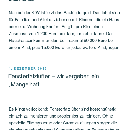
Neu bei der KfW ist jetzt das Baukindergeld. Das lohnt sich
für Familien und Alleinerziehende mit Kindern, die ein Haus
oder eine Wohnung kaufen. Es gibt pro Kind einen
Zuschuss von 1.200 Euro pro Jahr, für zehn Jahre. Das
Haushaltseinkommen darf bei maximal 90.000 Euro bei
einem Kind, plus 15.000 Euro für jedes weitere Kind, liegen.
VERÖFFENTLICHT
4. DEZEMBER 2018
AM
Fensterfalzlüfter – wir vergeben ein
„Mangelhaft“
Es klingt verlockend: Fensterfalzlüfter sind kostengünstig,
einfach zu montieren und problemlos zu reinigen. Ohne
spezielle Filtersysteme oder Stromzuleitungen sorgen die
simplen mechanischen Lüftungsschlitze im Fensterrahmen