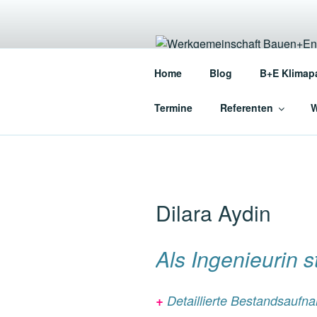
Zum
Inhalt
springen
WERKGEME
Home
Blog
B+E Klimap
Die Werkgemeinschaft für en
Termine
Referenten
W
Dilara Aydin
Als Ingenieurin st
+
Detaillierte Bestandsauf