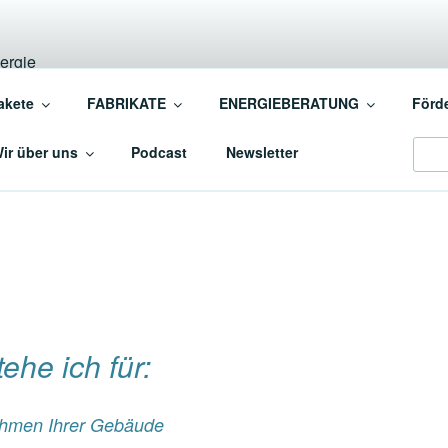
INSCHAFT BAUEN+EN
akete
FABRIKATE
ENERGIEBERATUNG
Förd
ergiebewusstes BAUEN+SANIEREN
Sear
ir über uns
Podcast
Newsletter
ehe ich für:
nahmen Ihrer Gebäude