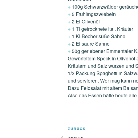
+
100g Schwarzwälder geräucher
+
5 Frühlingszwiebeln
+
2 El Olivenöl
+
1 Tl getrocknete Ital. Kräuter
+
1 Kl Becher süße Sahne
+
2 El saure Sahne
+
50g geriebener Emmentaler 
Gewürfeltem Speck in Olivenöl 
Kräutern und Salz würzen und 
1/2 Packung Spaghetti in Salzw
und servieren. Wer mag kann no
Dazu Feldsalat mit altem Balsa
Also das Essen hätte heute all
Beitragsnavigation
Vorheriger
ZURÜCK
Beitrag