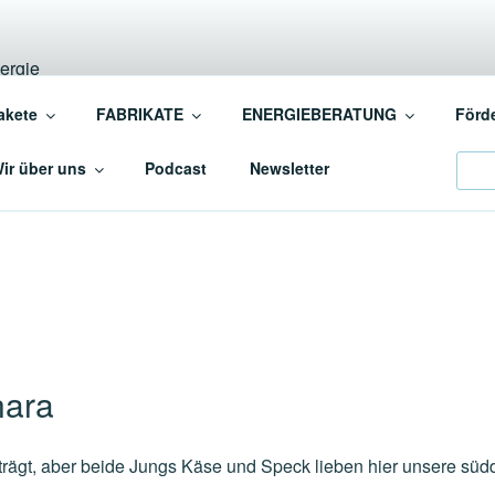
INSCHAFT BAUEN+EN
akete
FABRIKATE
ENERGIEBERATUNG
Förd
ergiebewusstes BAUEN+SANIEREN
Sear
ir über uns
Podcast
Newsletter
nara
trägt, aber beide Jungs Käse und Speck lieben hier unsere süd