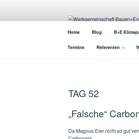
Zum
Inhalt
springen
WERKGEME
Home
Blog
B+E Klimap
Die Werkgemeinschaft für en
Termine
Referenten
W
TAG 52
„Falsche“ Carbo
Da Magnus Eier nicht so gut ver
Carbonara