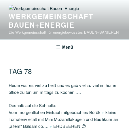
Zum
Inhalt
WERKGEMEINSCHAFT
springen
BAUEN+ENERGIE
Die Werkgemeinschaft für energiebewusstes BAUEN+SANIEREN
Menü
TAG 78
Heute war es viel zu heiß und es gab viel zu viel im home
office zu tun um mittags zu kochen ….
Deshalb auf die Schnelle:
Vom morgentlichen Einkauf mitgebrachtes Börök
+
kleine
Tomatenvielfalt mit Mini Mozarellakugeln und Basilikum an
„altem“ Balsamico….
+
ERDBEEREN 😊