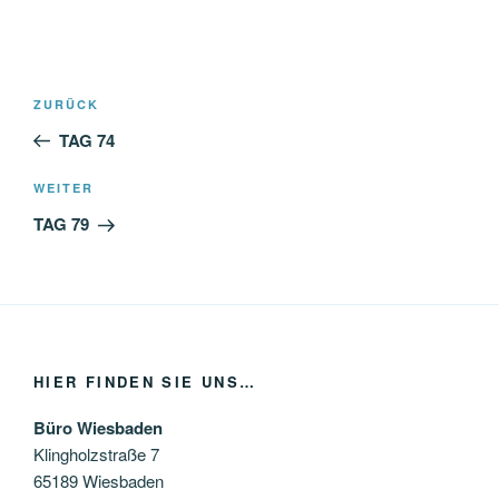
Beitragsnavigation
Vorheriger
ZURÜCK
Beitrag
TAG 74
Nächster
WEITER
Beitrag
TAG 79
HIER FINDEN SIE UNS…
Büro Wiesbaden
Klingholzstraße 7
65189 Wiesbaden