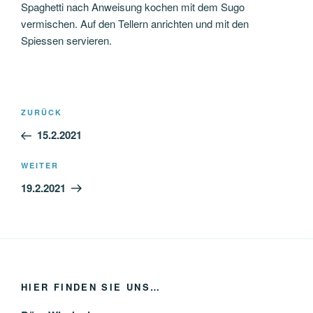
Spaghetti nach Anweisung kochen mit dem Sugo
vermischen. Auf den Tellern anrichten und mit den
Spiessen servieren.
Beitragsnavigation
Vorheriger
ZURÜCK
Beitrag
15.2.2021
Nächster
WEITER
Beitrag
19.2.2021
HIER FINDEN SIE UNS…