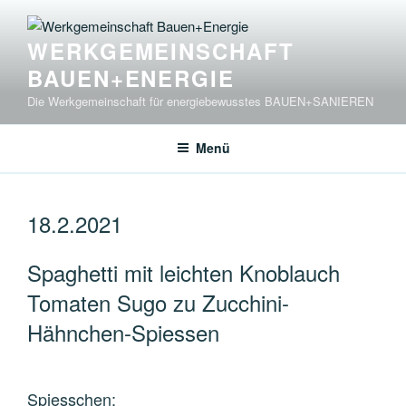
Zum
Inhalt
WERKGEMEINSCHAFT
springen
BAUEN+ENERGIE
Die Werkgemeinschaft für energiebewusstes BAUEN+SANIEREN
Menü
18.2.2021
Spaghetti mit leichten Knoblauch
Tomaten Sugo zu Zucchini-
Hähnchen-Spiessen
Spiesschen: