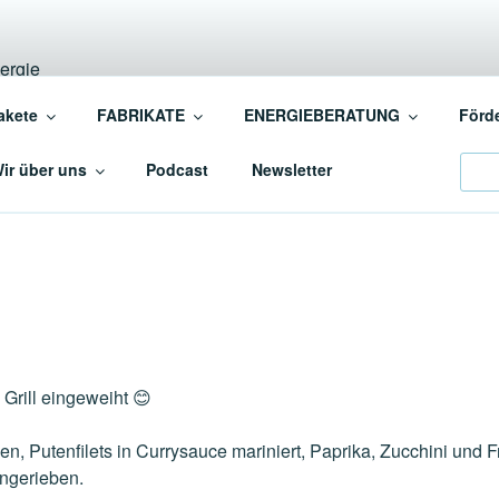
INSCHAFT BAUEN+EN
akete
FABRIKATE
ENERGIEBERATUNG
Förd
ergiebewusstes BAUEN+SANIEREN
Sear
ir über uns
Podcast
Newsletter
Grill eingeweiht 😊
n, Putenfilets in Currysauce mariniert, Paprika, Zucchini und 
ngerieben.