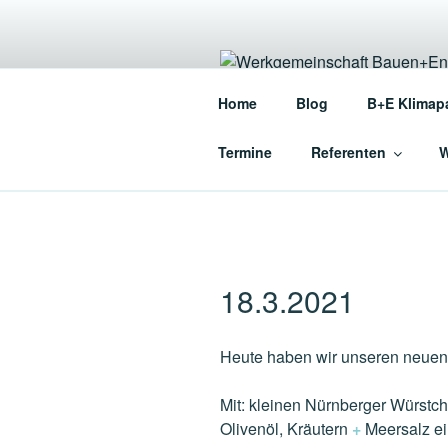
Zum
Inhalt
springen
WERKGEME
Home
Blog
B+E Klimap
Die Werkgemeinschaft für en
Termine
Referenten
W
18.3.2021
Heute haben wir unseren neuen 
Mit: kleinen Nürnberger Würstche
Olivenöl, Kräutern
+
Meersalz ei