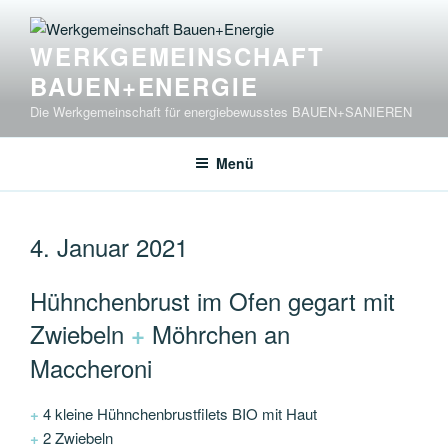
Zum
Inhalt
WERKGEMEINSCHAFT
springen
BAUEN+ENERGIE
Die Werkgemeinschaft für energiebewusstes BAUEN+SANIEREN
Menü
4. Januar 2021
Hühnchenbrust im Ofen gegart mit
Zwiebeln
Möhrchen an
+
Maccheroni
+
4 kleine Hühnchenbrustfilets BIO mit Haut
+
2 Zwiebeln