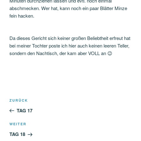
Minuten durchziehen lassen und evtl. noch einmal
abschmecken. Wer hat, kann noch ein paar Blätter Minze
fein hacken.
Da dieses Gericht sich keiner großen Beliebtheit erfreut hat
bei meiner Tochter poste ich hier auch keinen leeren Teller,
sondern den Nachtisch, der kam aber VOLL an 😉
Beitragsnavigation
Vorheriger
ZURÜCK
Beitrag
TAG 17
Nächster
WEITER
Beitrag
TAG 18