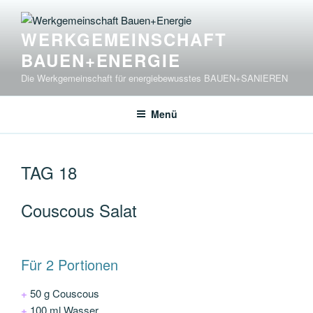
Zum
Inhalt
WERKGEMEINSCHAFT
springen
BAUEN+ENERGIE
Die Werkgemeinschaft für energiebewusstes BAUEN+SANIEREN
Menü
TAG 18
Couscous Salat
Für 2 Portionen
+
50 g Couscous
+
100 ml Wasser