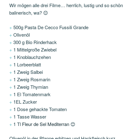
Wir mögen alle drei Filme… herrlich, lustig und so schön
balinerisch, wa? 😊
+
500g Pasta De Cecco Fussili Grande
+
Olivenöl
+
300 g Bio Rinderhack
+
1 Mittelgroße Zwiebel
+
1 Knoblauchzehen
+
1 Lorbeerblatt
+
1 Zweig Salbei
+
1 Zweig Rosmarin
+
1 Zweig Thymian
+
1 El Tomatenmark
+
1EL Zucker
+
1 Dose gehackte Tomaten
+
1 Tasse Wasser
+
1 Tl
Fleur de Sel Mediterran
😊
Olivenöl in der Pfanne erhitzen und Hackfleisch kurz