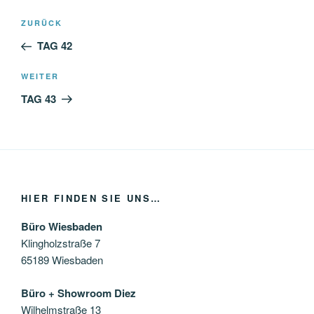
Beitragsnavigation
Vorheriger
ZURÜCK
Beitrag
TAG 42
Nächster
WEITER
Beitrag
TAG 43
HIER FINDEN SIE UNS…
Büro Wiesbaden
Klingholzstraße 7
65189 Wiesbaden
Büro + Showroom Diez
Wilhelmstraße 13