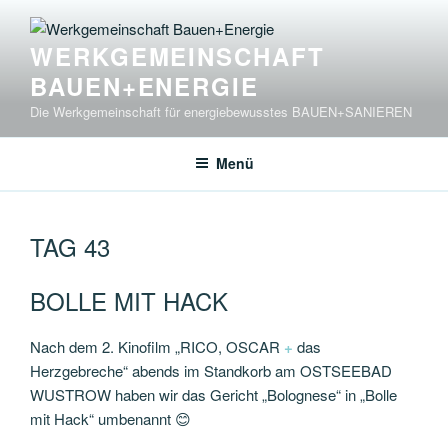
Zum
Inhalt
WERKGEMEINSCHAFT
springen
BAUEN+ENERGIE
Die Werkgemeinschaft für energiebewusstes BAUEN+SANIEREN
Menü
TAG 43
BOLLE MIT HACK
Nach dem 2. Kinofilm „RICO, OSCAR
+
das
Herzgebreche“ abends im Standkorb am OSTSEEBAD
WUSTROW haben wir das Gericht „Bolognese“ in „Bolle
mit Hack“ umbenannt 😊