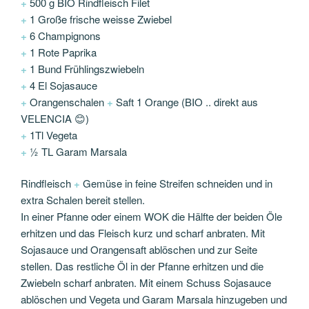
+
500 g BIO Rindfleisch Filet
+
1 Große frische weisse Zwiebel
+
6 Champignons
+
1 Rote Paprika
+
1 Bund Frühlingszwiebeln
+
4 El Sojasauce
+
Orangenschalen
+
Saft 1 Orange (BIO .. direkt aus
VELENCIA 😊)
+
1Tl Vegeta
+
½ TL Garam Marsala
Rindfleisch
+
Gemüse in feine Streifen schneiden und in
extra Schalen bereit stellen.
In einer Pfanne oder einem WOK die Hälfte der beiden Öle
erhitzen und das Fleisch kurz und scharf anbraten. Mit
Sojasauce und Orangensaft ablöschen und zur Seite
stellen. Das restliche Öl in der Pfanne erhitzen und die
Zwiebeln scharf anbraten. Mit einem Schuss Sojasauce
ablöschen und Vegeta und Garam Marsala hinzugeben und