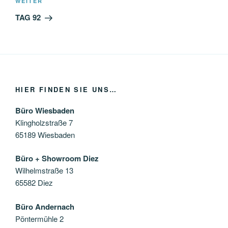
Nächster
WEITER
Beitrag
TAG 92
HIER FINDEN SIE UNS…
Büro Wiesbaden
Klingholzstraße 7
65189 Wiesbaden
Büro + Showroom Diez
Wilhelmstraße 13
65582 Diez
Büro Andernach
Pöntermühle 2