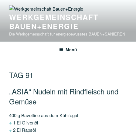
Zum
Inhalt
WERKGEMEINSCHAFT
springen
BAUEN+ENERGIE
Die Werkgemeinschaft für energiebewusstes BAUEN+SANIEREN
Menü
TAG 91
„ASIA“ Nudeln mit Rindfleisch und
Gemüse
400 g Bavettine aus dem Kühlregal
+
1 El Olivenöl
+
2 El Rapsöl