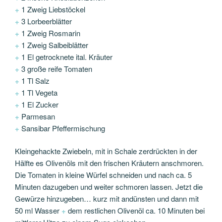
+
1 Zweig Liebstöckel
+
3 Lorbeerblätter
+
1 Zweig Rosmarin
+
1 Zweig Salbeiblätter
+
1 El getrocknete ital. Kräuter
+
3 große reife Tomaten
+
1 Tl Salz
+
1 Tl Vegeta
+
1 El Zucker
+
Parmesan
+
Sansibar Pfeffermischung
Kleingehackte Zwiebeln, mit in Schale zerdrückten in der
Hälfte es Olivenöls mit den frischen Kräutern anschmoren.
Die Tomaten in kleine Würfel schneiden und nach ca. 5
Minuten dazugeben und weiter schmoren lassen. Jetzt die
Gewürze hinzugeben… kurz mit andünsten und dann mit
50 ml Wasser
+
dem restlichen Olivenöl ca. 10 Minuten bei