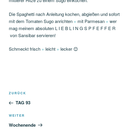
mittlerer Hitze zu einem Sugo einkochen.
Die Spaghetti nach Anleitung kochen, abgießen und sofort
mit dem Tomaten Sugo anrichten
+
mit Parmesan
+
wer
mag meinem absoluten L I E B L I N G S P F E F F E R
von Sansibar servieren!
Schmeckt frisch
+
leicht
+
lecker 😊
Beitragsnavigation
Vorheriger
ZURÜCK
Beitrag
TAG 93
Nächster
WEITER
Beitrag
Wochenende