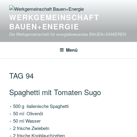
Zum
Inhalt
WERKGEMEINSCHAFT
springen
BAUEN+ENERGIE
Die Werkgemeinschaft für energiebewusstes BAUEN+SANIEREN
Menü
TAG 94
Spaghetti mit Tomaten Sugo
+
500 g italienische Spaghetti
+
50 ml Olivenöl
+
50 ml Wasser
+
2 frische Zwiebeln
+
2 frische Knoblauchzehen