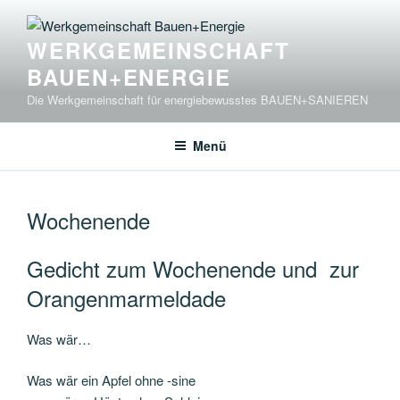
Zum
Inhalt
WERKGEMEINSCHAFT
springen
BAUEN+ENERGIE
Die Werkgemeinschaft für energiebewusstes BAUEN+SANIEREN
Menü
Wochenende
Gedicht zum Wochenende und zur
Orangenmarmeldade
Was wär…
Was wär ein Apfel ohne -sine