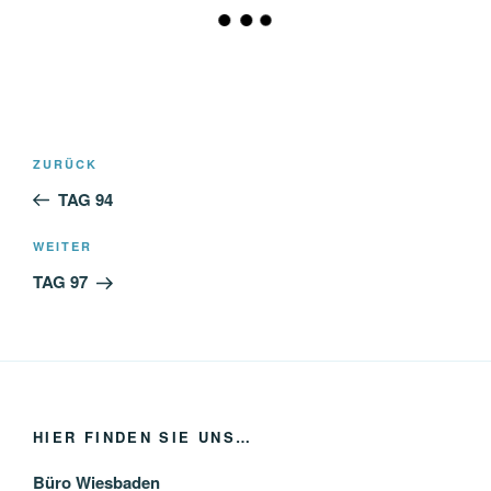
Beitragsnavigation
Vorheriger
ZURÜCK
Beitrag
TAG 94
Nächster
WEITER
Beitrag
TAG 97
HIER FINDEN SIE UNS…
Büro Wiesbaden