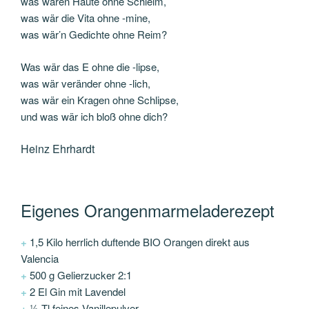
was wären Häute ohne Schleim,
was wär die Vita ohne -mine,
was wär’n Gedichte ohne Reim?
Was wär das E ohne die -lipse,
was wär veränder ohne -lich,
was wär ein Kragen ohne Schlipse,
und was wär ich bloß ohne dich?
Heinz Ehrhardt
Eigenes Orangenmarmeladerezept
+
1,5 Kilo herrlich duftende BIO Orangen direkt aus
Valencia
+
500 g Gelierzucker 2:1
+
2 El Gin mit Lavendel
+
½ Tl feines Vanillepulver