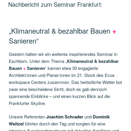
AM
Nachbericht zum Seminar Frankfurt:
„Klimaneutral & bezahlbar Bauen
+
Sanieren“
Gestern hatten wir ein weiteres inspirierendes Seminar in
Eschborn. Unter dem Thema „
Klimaneutral & bezahlbar
Bauen
+
Sanieren
“ kamen etwa 30 engagierte
Architekt:innen und Planer:innen im 21. Stock des Ecos
workspace Centers zusammen. Das herbstliche Wetter bot
zwar eine bescheidene Sicht, doch es gab dennoch
spannende Einblicke – und einen kurzen Blick auf die
Frankfurter Skyline.
Unsere Referenten
Joachim Schrader
und
Dominik
Weitzel
führten durch den Tag und sorgten für eine
intensive Auseinandersetzung mit aktuellen Ansätzen und