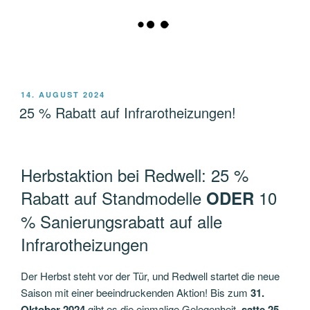
VERÖFFENTLICHT
14. AUGUST 2024
AM
25 % Rabatt auf Infrarotheizungen!
Herbstaktion bei Redwell: 25 %
Rabatt auf Standmodelle
10
ODER
% Sanierungsrabatt auf alle
Infrarotheizungen
Der Herbst steht vor der Tür, und Redwell startet die neue
Saison mit einer beeindruckenden Aktion! Bis zum
31.
Oktober 2024
gibt es die einmalige Gelegenheit,
satte 25