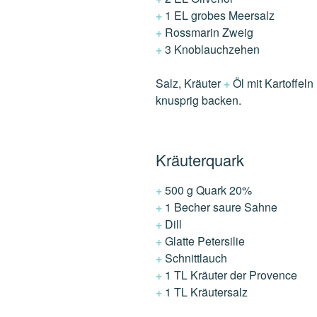
+
1 EL grobes Meersalz
+
Rossmarin Zweig
+
3 Knoblauchzehen
Salz, Kräuter
+
Öl mit Kartoffel
knusprig backen.
Kräuterquark
+
500 g Quark 20%
+
1 Becher saure Sahne
+
Dill
+
Glatte Petersilie
+
Schnittlauch
+
1 TL Kräuter der Provence
+
1 TL Kräutersalz