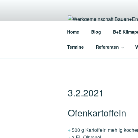
Zum
Inhalt
springen
WERKGEME
Home
Blog
B+E Klimap
Die Werkgemeinschaft für en
Termine
Referenten
W
3.2.2021
Ofenkartoffeln
+
500 g Kartoffeln mehlig koche
+
2 EL Olivenöl