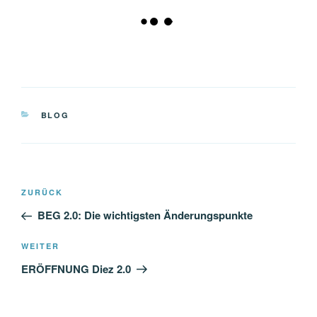
KATEGORIEN
BLOG
Beitragsnavigation
Vorheriger
ZURÜCK
Beitrag
BEG 2.0: Die wichtigsten Änderungspunkte
Nächster
WEITER
Beitrag
ERÖFFNUNG Diez 2.0