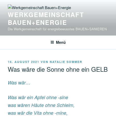
Zum
Inhalt
WERKGEMEINSCHAFT
springen
BAUEN+ENERGIE
Die Werkgemeinschaft für energiebewusstes BAUEN+SANIEREN
Menü
VERÖFFENTLICHT
16. AUGUST 2021
VON
NATALIE SOMMER
AM
Was wäre die Sonne ohne ein GELB
Was wär…
Was wär ein Apfel ohne -sine
was wären Häute ohne Schleim,
was wär die Vita ohne -mine,