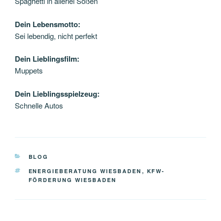
Spaghetti in allerlei Soßen
Dein Lebensmotto:
Sei lebendig, nicht perfekt
Dein Lieblingsfilm:
Muppets
Dein Lieblingsspielzeug:
Schnelle Autos
KATEGORIEN
BLOG
SCHLAGWÖRTER
ENERGIEBERATUNG WIESBADEN
,
KFW-
FÖRDERUNG WIESBADEN