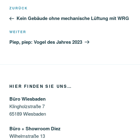
Beitragsnavigation
Vorheriger
ZURÜCK
Beitrag
Kein Gebäude ohne mechanische Lüftung mit WRG
Nächster
WEITER
Beitrag
Piep, piep: Vogel des Jahres 2023
HIER FINDEN SIE UNS…
Büro Wiesbaden
Klingholzstraße 7
65189 Wiesbaden
Büro + Showroom Diez
Wilhelmstraße 13