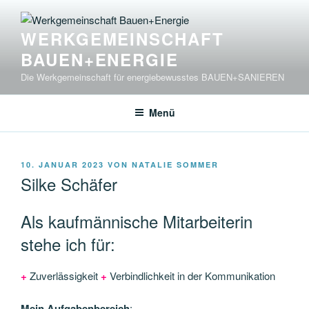
Zum
Inhalt
WERKGEMEINSCHAFT
springen
BAUEN+ENERGIE
Die Werkgemeinschaft für energiebewusstes BAUEN+SANIEREN
Menü
VERÖFFENTLICHT
10. JANUAR 2023
VON
NATALIE SOMMER
AM
Silke Schäfer
Als kaufmännische Mitarbeiterin
stehe ich für:
+
Zuverlässigkeit
+
Verbindlichkeit in der Kommunikation
Mein Aufgabenbereich
: