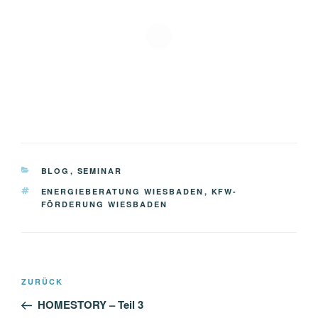
KATEGORIEN
BLOG
,
SEMINAR
SCHLAGWÖRTER
ENERGIEBERATUNG WIESBADEN
,
KFW-
FÖRDERUNG WIESBADEN
Beitragsnavigation
Vorheriger
ZURÜCK
Beitrag
HOMESTORY – Teil 3