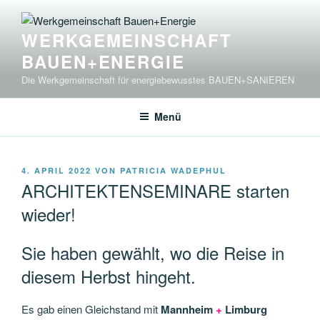
Zum
Inhalt
WERKGEMEINSCHAFT
springen
BAUEN+ENERGIE
Die Werkgemeinschaft für energiebewusstes BAUEN+SANIEREN
Menü
VERÖFFENTLICHT
4. APRIL 2022
VON
PATRICIA WADEPHUL
AM
ARCHITEKTENSEMINARE starten
wieder!
Sie haben gewählt, wo die Reise in
diesem Herbst hingeht.
Es gab einen Gleichstand mit
Mannheim
+
Limburg