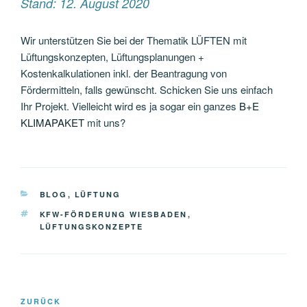
Stand: 12. August 2020
Wir unterstützen Sie bei der Thematik LÜFTEN mit
Lüftungskonzepten, Lüftungsplanungen +
Kostenkalkulationen inkl. der Beantragung von
Fördermitteln, falls gewünscht. Schicken Sie uns einfach
Ihr Projekt. Vielleicht wird es ja sogar ein ganzes
B+E
KLIMAPAKET
mit uns?
KATEGORIEN
BLOG
,
LÜFTUNG
SCHLAGWÖRTER
KFW-FÖRDERUNG WIESBADEN
,
LÜFTUNGSKONZEPTE
Beitragsnavigation
Vorheriger
ZURÜCK