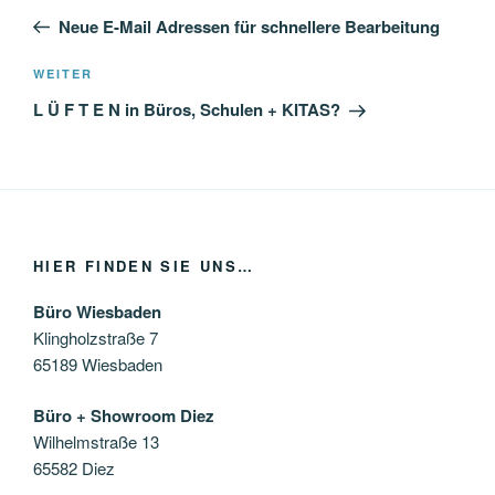
Beitrag
Neue E-Mail Adressen für schnellere Bearbeitung
Nächster
WEITER
Beitrag
L Ü F T E N in Büros, Schulen + KITAS?
HIER FINDEN SIE UNS…
Büro Wiesbaden
Klingholzstraße 7
65189 Wiesbaden
Büro + Showroom Diez
Wilhelmstraße 13
65582 Diez