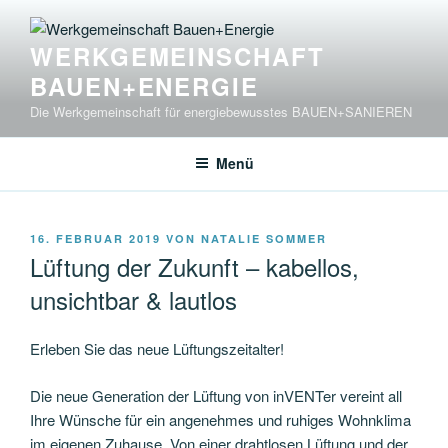
Zum
Inhalt
WERKGEMEINSCHAFT
springen
BAUEN+ENERGIE
Die Werkgemeinschaft für energiebewusstes BAUEN+SANIEREN
Menü
VERÖFFENTLICHT
16. FEBRUAR 2019
VON
NATALIE SOMMER
AM
Lüftung der Zukunft – kabellos,
unsichtbar & lautlos
Erleben Sie das neue Lüftungszeitalter!
Die neue Generation der Lüftung von inVENTer vereint all
Ihre Wünsche für ein angenehmes und ruhiges Wohnklima
im eigenen Zuhause. Von einer drahtlosen Lüftung und der