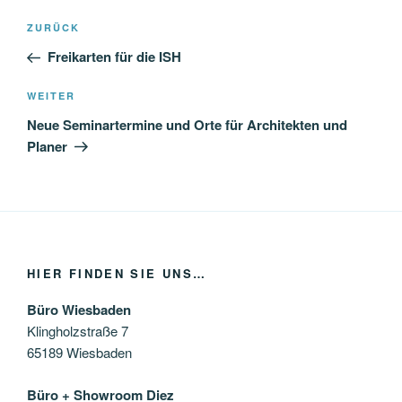
Beitragsnavigation
Vorheriger
ZURÜCK
Beitrag
Freikarten für die ISH
Nächster
WEITER
Beitrag
Neue Seminartermine und Orte für Architekten und
Planer
HIER FINDEN SIE UNS…
Büro Wiesbaden
Klingholzstraße 7
65189 Wiesbaden
Büro + Showroom Diez