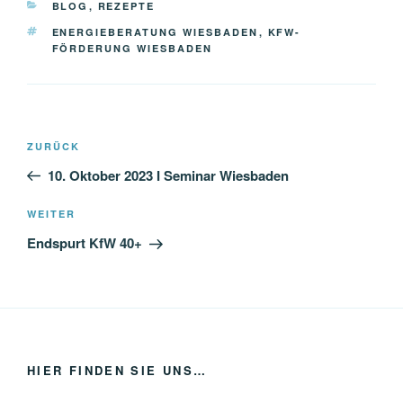
KATEGORIEN
BLOG
,
REZEPTE
SCHLAGWÖRTER
ENERGIEBERATUNG WIESBADEN
,
KFW-
FÖRDERUNG WIESBADEN
Beitragsnavigation
Vorheriger
ZURÜCK
Beitrag
10. Oktober 2023 I Seminar Wiesbaden
Nächster
WEITER
Beitrag
Endspurt KfW 40+
HIER FINDEN SIE UNS…