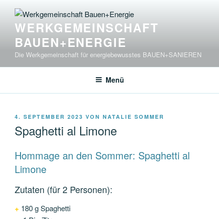
Zum
Inhalt
WERKGEMEINSCHAFT
springen
BAUEN+ENERGIE
Die Werkgemeinschaft für energiebewusstes BAUEN+SANIEREN
Menü
VERÖFFENTLICHT
4. SEPTEMBER 2023
VON
NATALIE SOMMER
AM
Spaghetti al Limone
Hommage an den Sommer: Spaghetti al
Limone
Zutaten (für 2 Personen):
+
180 g Spaghetti