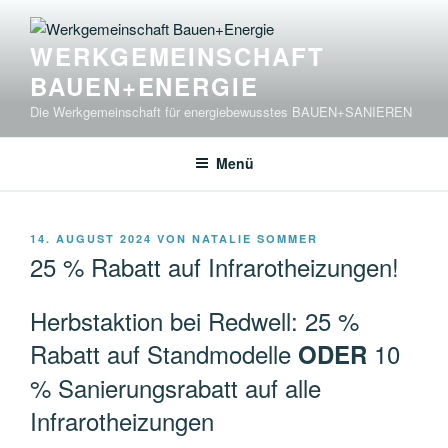
Zum
Inhalt
WERKGEMEINSCHAFT
springen
BAUEN+ENERGIE
Die Werkgemeinschaft für energiebewusstes BAUEN+SANIEREN
Menü
VERÖFFENTLICHT
14. AUGUST 2024
VON
NATALIE SOMMER
AM
25 % Rabatt auf Infrarotheizungen!
Herbstaktion bei Redwell: 25 %
Rabatt auf Standmodelle
10
ODER
% Sanierungsrabatt auf alle
Infrarotheizungen