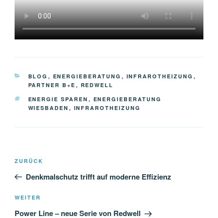
KATEGORIEN
BLOG
,
ENERGIEBERATUNG
,
INFRAROTHEIZUNG
,
PARTNER B+E
,
REDWELL
SCHLAGWÖRTER
ENERGIE SPAREN
,
ENERGIEBERATUNG
WIESBADEN
,
INFRAROTHEIZUNG
Beitragsnavigation
Vorheriger
ZURÜCK
Beitrag
Denkmalschutz trifft auf moderne Effizienz
Nächster
WEITER
Beitrag
Power Line – neue Serie von Redwell