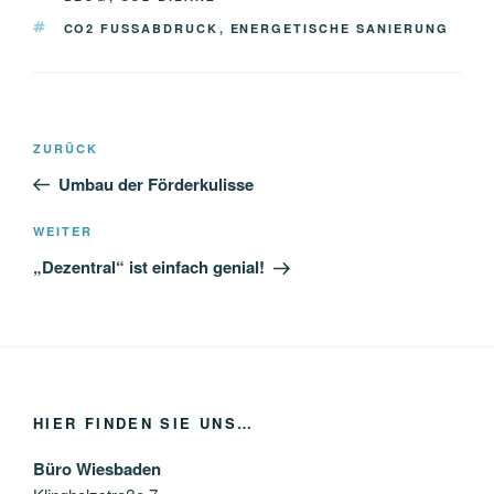
SCHLAGWÖRTER
CO2 FUSSABDRUCK
,
ENERGETISCHE SANIERUNG
Beitragsnavigation
Vorheriger
ZURÜCK
Beitrag
Umbau der Förderkulisse
Nächster
WEITER
Beitrag
„Dezentral“ ist einfach genial!
HIER FINDEN SIE UNS…
Büro Wiesbaden