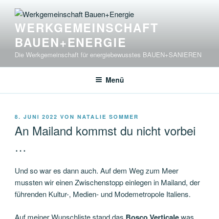
Zum
Inhalt
WERKGEMEINSCHAFT
springen
BAUEN+ENERGIE
Die Werkgemeinschaft für energiebewusstes BAUEN+SANIEREN
Menü
VERÖFFENTLICHT
8. JUNI 2022
VON
NATALIE SOMMER
AM
An Mailand kommst du nicht vorbei
…
Und so war es dann auch. Auf dem Weg zum Meer
mussten wir einen Zwischenstopp einlegen in Mailand, der
führenden Kultur-, Medien- und Modemetropole Italiens.
Auf meiner Wunschliste stand das
Bosco Verticale
was