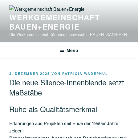
Zum
Inhalt
WERKGEMEINSCHAFT
springen
BAUEN+ENERGIE
Die Werkgemeinschaft für energiebewusstes BAUEN+SANIEREN
Menü
VERÖFFENTLICHT
3. DEZEMBER 2025
VON
PATRICIA WADEPHUL
AM
Die neue Silence-Innenblende setzt
Maßstäbe
Ruhe als Qualitätsmerkmal
Erfahrungen aus Projekten seit Ende der 1990er Jahre
zeigen: