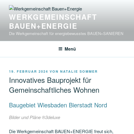
Zum
Inhalt
WERKGEMEINSCHAFT
springen
BAUEN+ENERGIE
Die Werkgemeinschaft für energiebewusstes BAUEN+SANIEREN
Menü
VERÖFFENTLICHT
19. FEBRUAR 2024
VON
NATALIE SOMMER
AM
Innovatives Bauprojekt für
Gemeinschaftliches Wohnen
Baugebiet Wiesbaden Bierstadt Nord
Bilder und Pläne ®3deluxe
Die Werkgemeinschaft BAUEN+ENERGIE freut sich,