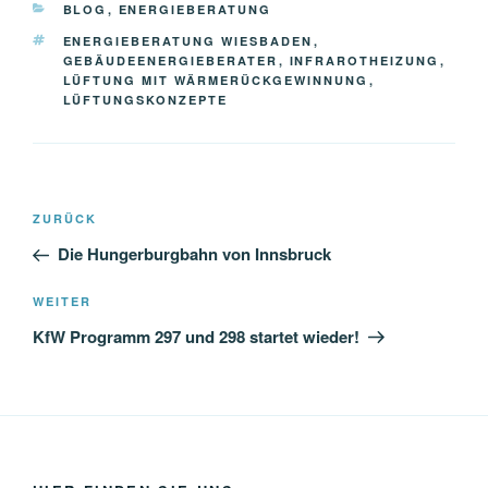
KATEGORIEN
BLOG
,
ENERGIEBERATUNG
SCHLAGWÖRTER
ENERGIEBERATUNG WIESBADEN
,
GEBÄUDEENERGIEBERATER
,
INFRAROTHEIZUNG
,
LÜFTUNG MIT WÄRMERÜCKGEWINNUNG
,
LÜFTUNGSKONZEPTE
Beitragsnavigation
Vorheriger
ZURÜCK
Beitrag
Die Hungerburgbahn von Innsbruck
Nächster
WEITER
Beitrag
KfW Programm 297 und 298 startet wieder!