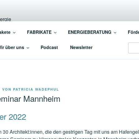
INSCHAFT BAUEN+EN
akete
FABRIKATE
ENERGIEBERATUNG
Förd
ergiebewusstes BAUEN+SANIEREN
Sear
ir über uns
Podcast
Newsletter
2
VON
PATRICIA WADEPHUL
eminar Mannheim
er 2022
n 30 Architekt:innen, die den gestrigen Tag mit uns am Hafeng