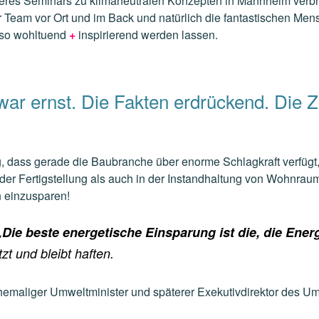
seres Seminars zu klimaneutralen Konzepten in Mannheim verb
r Team vor Ort und im Back und natürlich die fantastischen Me
 so wohltuend
+
inspirierend werden lassen.
r ernst. Die Fakten erdrückend. Die Z
ig, dass gerade die Baubranche über enorme Schlagkraft verfüg
der Fertigstellung als auch in der Instandhaltung von Wohnra
 einzusparen!
Die beste energetische Einsparung ist die, die Energ
tzt und bleibt haften.
 ehemaliger Umweltminister und späterer Exekutivdirektor des 