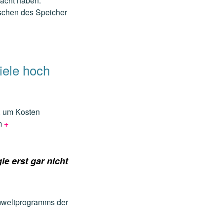
racht haben.
nschen des Speicher
iele hoch
t, um Kosten
um
+
ie erst gar nicht
Umweltprogramms der