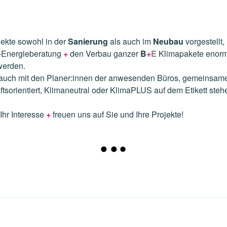
jekte sowohl in der
Sanierung
als auch im
Neubau
vorgestellt,
-Energieberatung
+
den Verbau ganzer
B
+
E
Klimapakete enorm
werden.
auch mit
den
Planer:innen der
anwesenden
Büros, gemeinsame
nftsorientiert, Klimaneutral oder KlimaPLUS auf dem Etikett st
 Ihr Interesse
+
freuen uns auf Sie und Ihre Projekte!