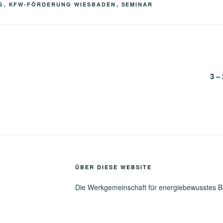
R
G
,
KFW-FÖRDERUNG WIESBADEN
,
SEMINAR
gation
3 –
ÜBER DIESE WEBSITE
Die Werkgemeinschaft für energiebewusstes 