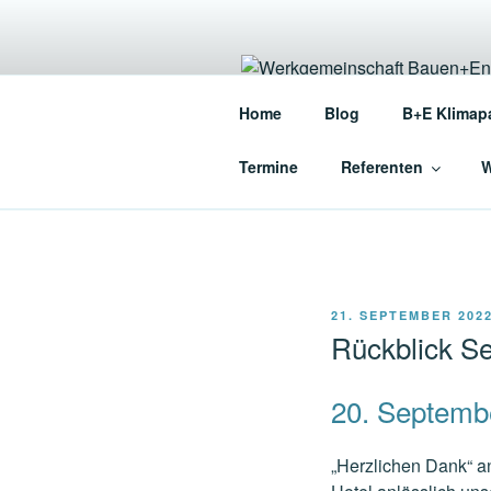
Zum
Inhalt
springen
WERKGEME
Home
Blog
B+E Klimap
Die Werkgemeinschaft für en
Termine
Referenten
W
VERÖFFENTLICHT
21. SEPTEMBER 202
AM
Rückblick S
20. Septemb
„Herzlichen Dank“ a