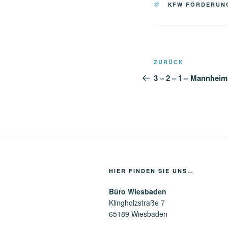
SCHLAGWÖRTE
KFW FÖRDERUN
Beitragsnavi
Vorheriger
ZURÜCK
Beitrag
3 – 2 – 1 – Mannheim
HIER FINDEN SIE UNS…
Büro Wiesbaden
Klingholzstraße 7
65189 Wiesbaden