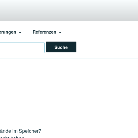
ERGIE
erungen
Referenzen
ch
elände im Speicher7