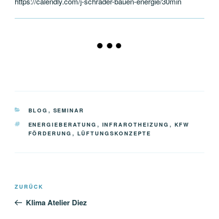
https://calendly.com/j-schrader-bauen-energie/30min
KATEGORIEN
BLOG
,
SEMINAR
SCHLAGWÖRTER
ENERGIEBERATUNG
,
INFRAROTHEIZUNG
,
KFW
FÖRDERUNG
,
LÜFTUNGSKONZEPTE
Beitragsnavigation
Vorheriger
ZURÜCK
Beitrag
Klima Atelier Diez