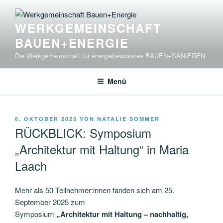
Zum
Inhalt
WERKGEMEINSCHAFT
springen
BAUEN+ENERGIE
Die Werkgemeinschaft für energiebewusstes BAUEN+SANIEREN
Menü
VERÖFFENTLICHT
6. OKTOBER 2025
VON
NATALIE SOMMER
AM
RÜCKBLICK: Symposium
„Architektur mit Haltung“ in Maria
Laach
Mehr als 50 Teilnehmer:innen fanden sich am 25.
September 2025 zum
Symposium
„Architektur mit Haltung – nachhaltig,