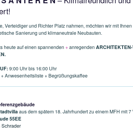
S A N I E R E N
ert!
e, Verteidiger und Richter Platz nahmen, möchten wir mit Ihnen
getische Sanierung und klimaneutrale Neubauten.
its heute auf einen spannenden
+
anregenden
ARCHITEKTEN
N.
AUF:
9:00 Uhr bis 16:00 Uhr
+ Anwesenheitsliste + Begrüßungskaffee
Referenzgebäude
tadtvilla
aus dem spätem 18. Jahrhundert zu einem MFH mit 7 
äude 55EE
 Schrader