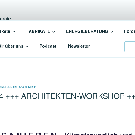
INSCHAFT BAUEN+EN
akete
FABRIKATE
ENERGIEBERATUNG
Förd
ergiebewusstes BAUEN+SANIEREN
Sear
ir über uns
Podcast
Newsletter
NATALIE SOMMER
2024 +++ ARCHITEKTEN-WORKSHOP +
– Klimafreundlich und