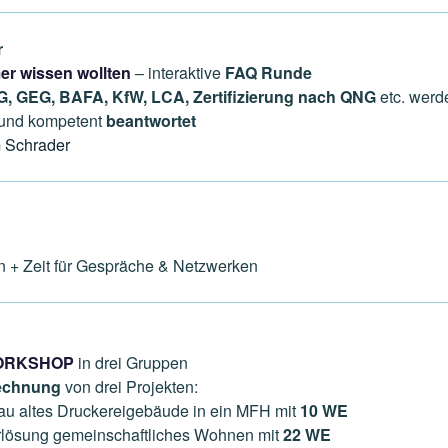
r
er wissen wollten
– interaktive
FAQ Runde
, GEG, BAFA, KfW, LCA, Zertifizierung nach QNG
etc. werd
 und kompetent
beantwortet
 Schrader
+ Zeit für Gespräche & Netzwerken
ORKSHOP
in drei Gruppen
rechnung
von drei Projekten:
u altes Druckereigebäude in ein MFH mit
10 WE
rlösung gemeinschaftliches Wohnen mit
22 WE