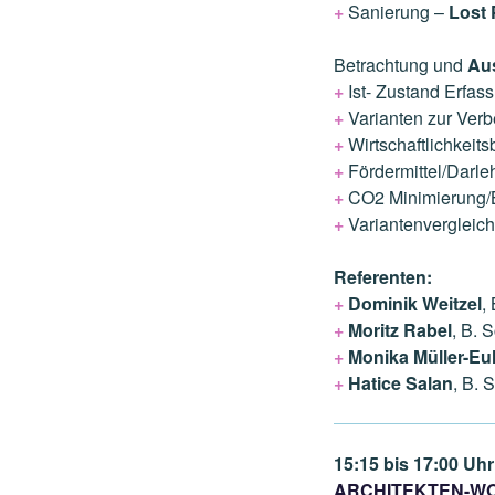
+
Sanierung –
Lost 
Betrachtung und
Au
+
Ist- Zustand Erfas
+
Varianten zur Ver
+
Wirtschaftlichkeit
+
Fördermittel/Darle
+
CO2 Minimierung/B
+
Variantenvergleic
Referenten:
+
Dominik Weitzel
,
+
Moritz Rabel
, B. 
+
Monika Müller-Eu
+
Hatice Salan
, B. 
15:15 bis 17:00 Uhr
ARCHITEKTEN-W