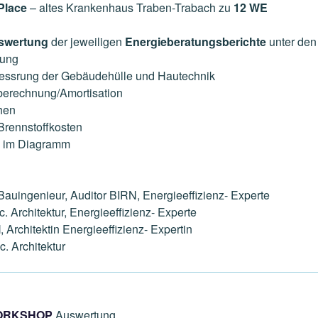
Place
– altes Krankenhaus Traben-Trabach zu
12 WE
swertung
der jeweiligen
Energieberatungsberichte
unter den
sung
bessrung der Gebäudehülle und Hautechnik
sberechnung/Amortisation
hen
rennstoffkosten
h im Diagramm
 Bauingenieur, Auditor BIRN, Energieeffizienz- Experte
Sc. Architektur, Energieeffizienz- Experte
l
, Architektin Energieeffizienz- Expertin
Sc. Architektur
ORKSHOP
Auswertung