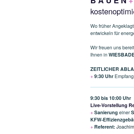
B A U E N
+
kostenoptimi
Wo früher Angeklagt
entwickeln für ener
Wir freuen uns bere
Ihnen in
WIESBADE
ZEITLICHER ABL
+
9:30 Uhr
Empfang 
9:30 bis 10:00 Uhr
Live-Vorstellung 
+
Sanierung
einer
S
KFW-Effizienzgeb
+
Referent:
Joachim