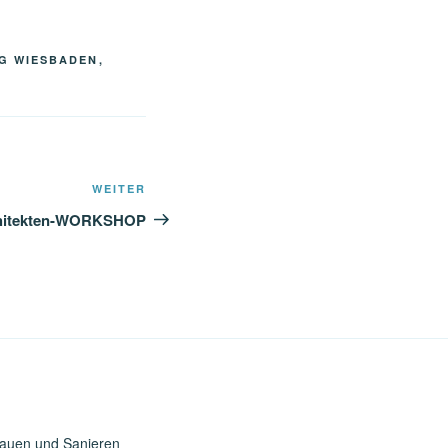
G WIESBADEN
,
Nächster
WEITER
Beitrag
hitekten-WORKSHOP
Bauen und Sanieren