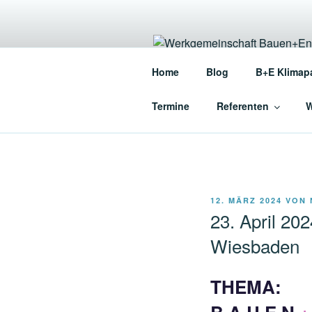
Zum
Inhalt
springen
WERKGEME
Home
Blog
B+E Klimap
Die Werkgemeinschaft für en
Termine
Referenten
W
VERÖFFENTLICHT
12. MÄRZ 2024
VON
AM
23. April 
Wiesbaden
THEMA: