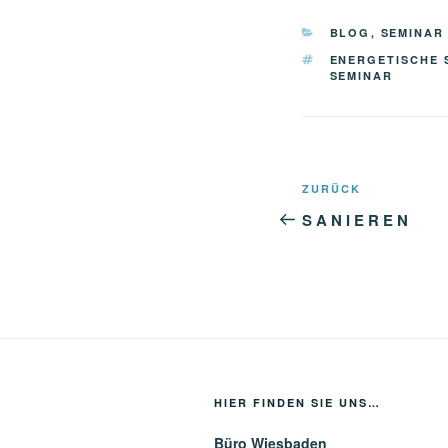
KATEGORIEN
BLOG
,
SEMINAR
SCHLAGWÖRTE
ENERGETISCHE 
SEMINAR
Beitragsnavi
Vorheriger
ZURÜCK
Beitrag
S A N I E R E N
HIER FINDEN SIE UNS…
Büro Wiesbaden