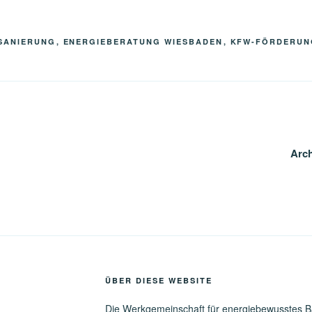
R
SANIERUNG
,
ENERGIEBERATUNG WIESBADEN
,
KFW-FÖRDERUN
gation
Arc
ÜBER DIESE WEBSITE
Die Werkgemeinschaft für energiebewusstes 