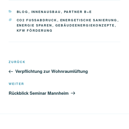
KATEGORIEN
BLOG
,
INNENAUSBAU
,
PARTNER B+E
SCHLAGWÖRTER
CO2 FUSSABDRUCK
,
ENERGETISCHE SANIERUNG
,
ENERGIE SPAREN
,
GEBÄUDEENERGIEKONZEPTE
,
KFW FÖRDERUNG
Beitragsnavigation
Vorheriger
ZURÜCK
Beitrag
Verpflichtung zur Wohnraumlüftung
Nächster
WEITER
Beitrag
Rückblick Seminar Mannheim