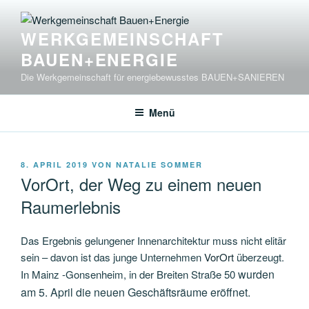
Zum
Inhalt
WERKGEMEINSCHAFT
springen
BAUEN+ENERGIE
Die Werkgemeinschaft für energiebewusstes BAUEN+SANIEREN
Menü
VERÖFFENTLICHT
8. APRIL 2019
VON
NATALIE SOMMER
AM
VorOrt, der Weg zu einem neuen
Raumerlebnis
Das Ergebnis gelungener Innenarchitektur muss nicht elitär
sein – davon ist das junge Unternehmen
VorOrt
überzeugt.
wurden
In Mainz -Gonsenheim, in der Breiten Straße 50
am 5. April die neuen Geschäftsräume eröffnet.